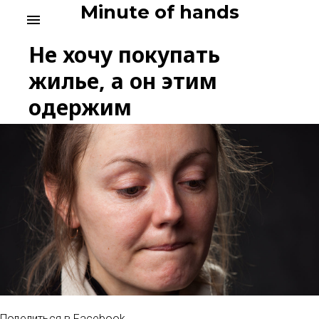
Skip
Minute of hands
menu
to
content
Не хочу покупать
жилье, а он этим
одержим
Поделиться в Facebook