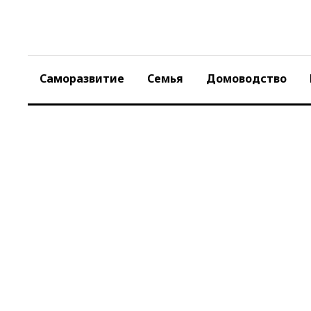
Skip
to
content
Саморазвитие
Семья
Домоводство