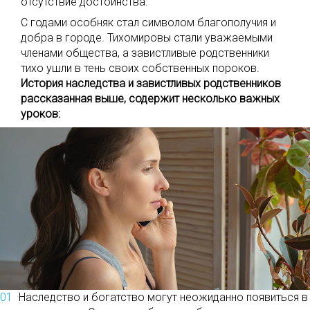
отсутствие достоинства.
С годами особняк стал символом благополучия и
добра в городе. Тихомировы стали уважаемыми
членами общества, а завистливые родственники
тихо ушли в тень своих собственных пороков.
История наследства и завистливых родственников
рассказанная выше, содержит несколько важных
уроков:
Наследство и богатство могут неожиданно появиться в