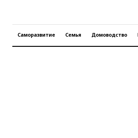
Skip
to
content
Саморазвитие
Семья
Домоводство