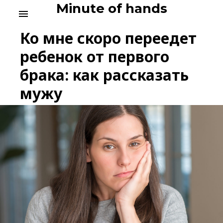
Skip
Minute of hands
menu
to
content
Ко мне скоро переедет
ребенок от первого
брака: как рассказать
мужу