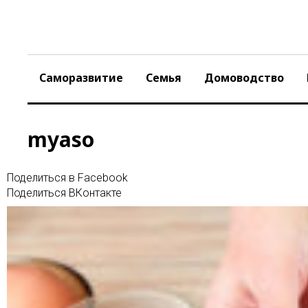
Skip
to
content
Саморазвитие
Семья
Домоводство
myaso
Поделиться в Facebook
Поделиться ВКонтакте