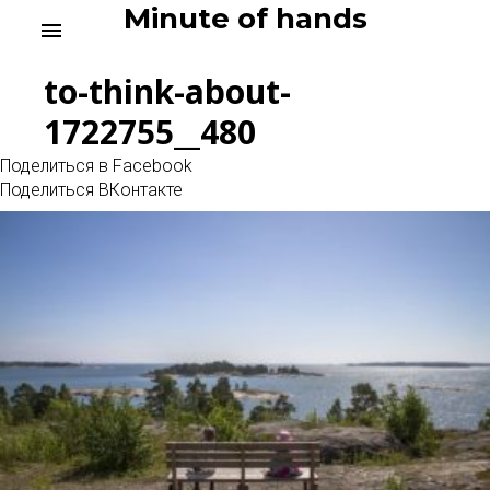
Skip
Minute of hands
menu
to
content
to-think-about-
1722755__480
Поделиться в Facebook
Поделиться ВКонтакте