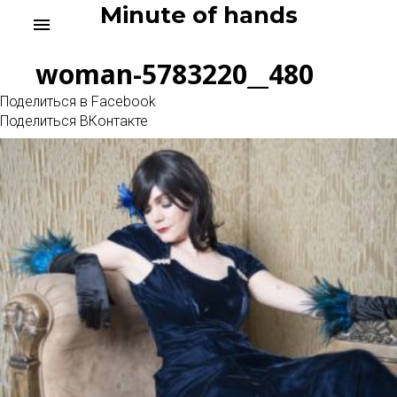
Skip
Minute of hands
menu
to
content
woman-5783220__480
Поделиться в Facebook
Поделиться ВКонтакте