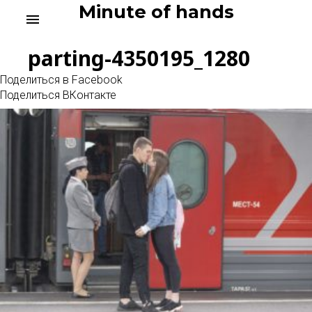
Skip
Minute of hands
menu
to
content
parting-4350195_1280
Поделиться в Facebook
Поделиться ВКонтакте