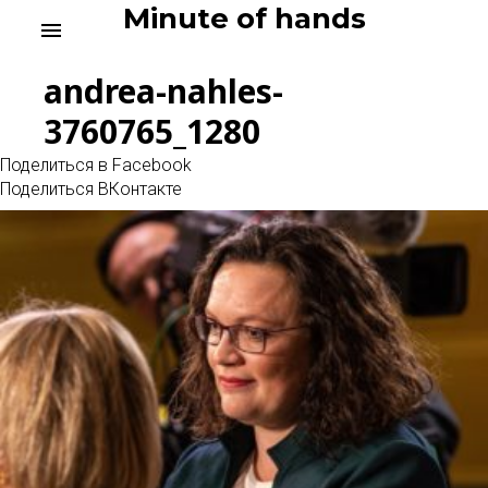
Skip
Minute of hands
menu
to
content
andrea-nahles-
3760765_1280
Поделиться в Facebook
Поделиться ВКонтакте