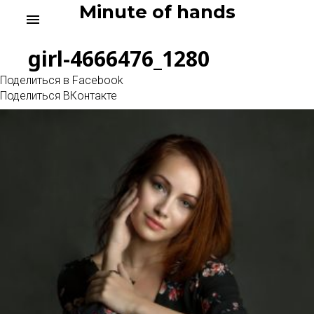
Skip
Minute of hands
menu
to
content
girl-4666476_1280
Поделиться в Facebook
Поделиться ВКонтакте